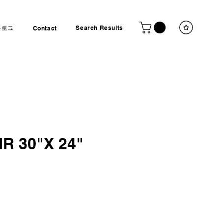
블로그
Search Results
Contact
IR 30"X 24"