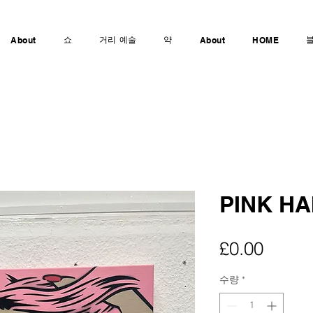
쇼
거리 예술
약
About
About
HOME
PINK HA
가
£0.00
격
수량
*