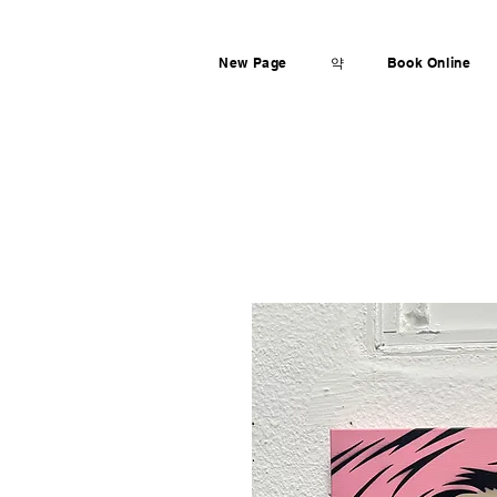
New Page
약
Book Online