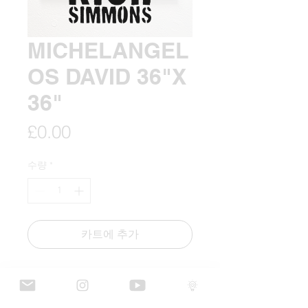
MICHELANGEL
OS DAVID 36"X
36"
가
£0.00
격
수량
*
카트에 추가